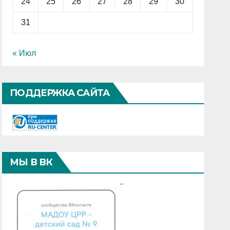
24
25
26
27
28
29
30
31
« Июл
ПОДДЕРЖКА САЙТА
МЫ В ВК